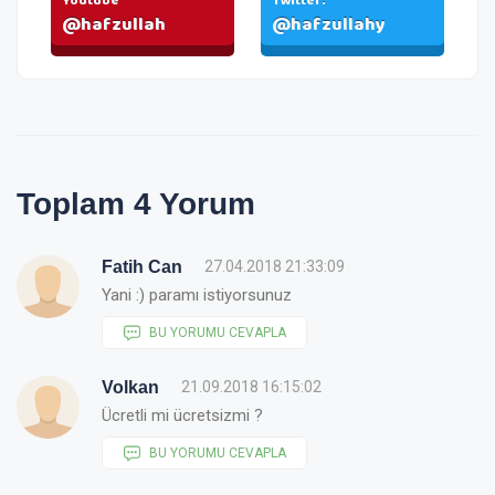
Youtube
Twitter:
@hafzullah
@hafzullahy
Toplam 4 Yorum
Fatih Can
27.04.2018 21:33:09
Yani :) paramı istiyorsunuz
BU YORUMU CEVAPLA
Volkan
21.09.2018 16:15:02
Ücretli mi ücretsizmi ?
BU YORUMU CEVAPLA