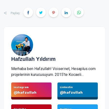
Paylaş:
Hafzullah Yıldırım
Merhaba ben Hafzullah! Voiser.net, Hesaplus.com
projelerinin kurucusuyum. 2015'te Kocaeli
Üniversitesi'nden mezun oldum ve devamında
Yüksek Lisans eğitimimi tamamladım. 2017'de
Instagram
Linkedin
@hafzullah
@hafzullah
çalıştığım şirketten istifa ederek kendi yazılım
firmam Hafzullah.com.tr'yi kurdum.