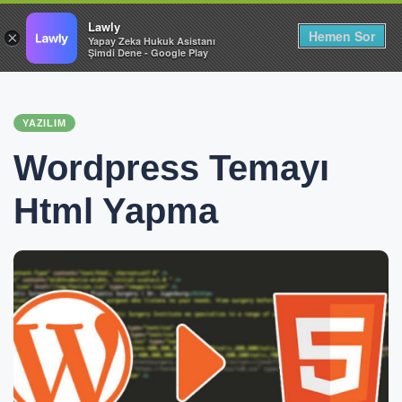
Lawly
Hemen Sor
×
Yapay Zeka Hukuk Asistanı
Şimdi Dene - Google Play
YAZILIM
Wordpress Temayı
Html Yapma