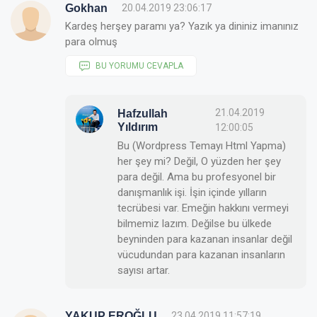
Gokhan
20.04.2019 23:06:17
Kardeş herşey paramı ya? Yazık ya dininiz imanınız
para olmuş
BU YORUMU CEVAPLA
21.04.2019
Hafzullah
Yıldırım
12:00:05
Bu (Wordpress Temayı Html Yapma)
her şey mi? Değil, O yüzden her şey
para değil. Ama bu profesyonel bir
danışmanlık işi. İşin içinde yılların
tecrübesi var. Emeğin hakkını vermeyi
bilmemiz lazım. Değilse bu ülkede
beyninden para kazanan insanlar değil
vücudundan para kazanan insanların
sayısı artar.
YAKUP EROĞLU
23.04.2019 11:57:19