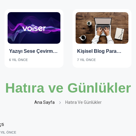
Yazıyı Sese Çevirme
Kişisel Blog Para
Türkçe Seslendirme
Kazandırır Mı
6 YIL ÖNCE
7 YIL ÖNCE
Programı
Hatıra ve Günlükler
Ana Sayfa
Hatıra Ve Günlükler
ti
 YIL ÖNCE