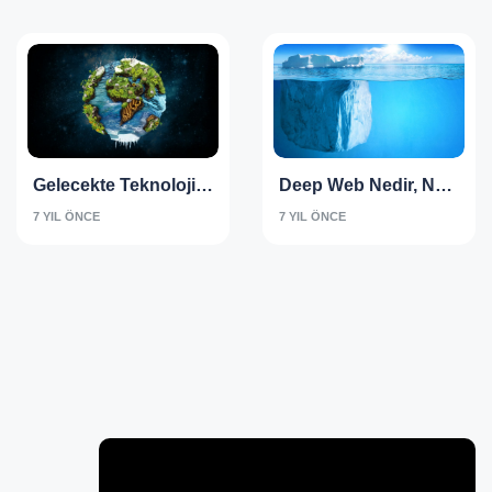
Gelecekte Teknoloji
Deep Web Nedir, Ne
Nasıl Olacak -
Işe Yarar, Nasıl Girilir
7 YIL ÖNCE
7 YIL ÖNCE
Kompozisyon