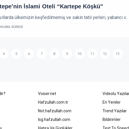
tepe’nin İslami Oteli “Kartepe Köşkü”
ıllarda ülkemizin keşfedilmemiş ve sakin tatil yerleri, yabancı v..
OKUMA SÜRESİ
4
5
6
7
8
9
10
11
12
13
ir?
Voiser.net
Videolu Yazıla
Hafzullah.com.tr
En Yeniler
Not.hafzullah.com
Trend Yazılar
Isg.hafzullah.com
Bildirimler
sı
Hatıra Ve Günlükler
Text To Speec