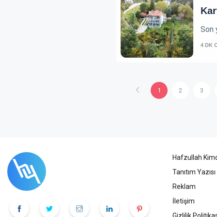
Kar
Son y
4 DK 
1
2
3
Hafzullah Kimd
Tanıtım Yazısı
Reklam
İletişim
Gizlilik Politika