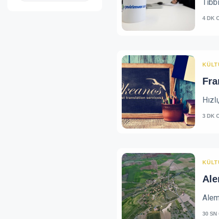
Tıbbi
4 DK 
KÜLT
Fra
Hızlı
3 DK 
KÜLT
Ale
Aleml
30 SN