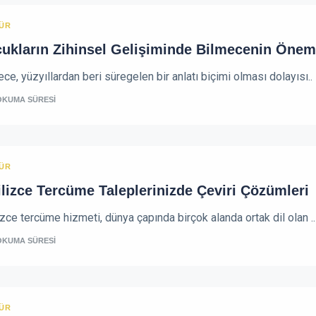
ÜR
ukların Zihinsel Gelişiminde Bilmecenin Önem
ce, yüzyıllardan beri süregelen bir anlatı biçimi olması dolayısı..
OKUMA SÜRESİ
ÜR
ilizce Tercüme Taleplerinizde Çeviri Çözümleri
izce tercüme hizmeti, dünya çapında birçok alanda ortak dil olan ..
OKUMA SÜRESİ
ÜR