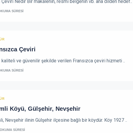
 Çeviri Nedir Bir makalenin, resmî belgenin vb. ana dilden hedef..
OKUMA SÜRESİ
ÜR
nsızca Çeviri
, kaliteli ve güvenilir şekilde verilen Fransızca çeviri hizmeti ..
OKUMA SÜRESİ
ÜR
mli Köyü, Gülşehir, Nevşehir
i, Nevşehir ilinin Gülşehir ilçesine bağlı bir köydür. Köy 1927 ..
 OKUMA SÜRESİ