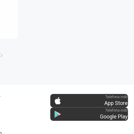
r
Telefona indir
App Store
Telefona indir
Google Play
h