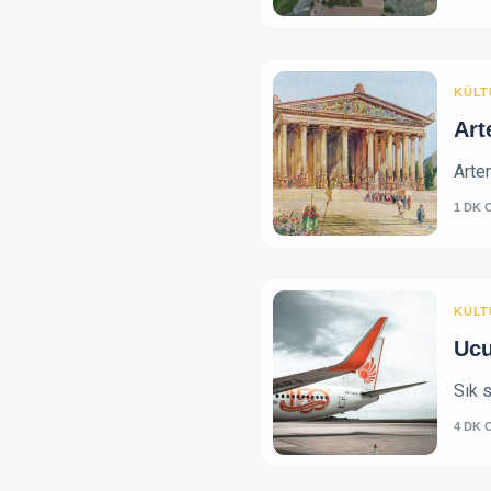
KÜLT
Art
Artem
1 DK 
KÜLT
Ucu
Sık s
4 DK 