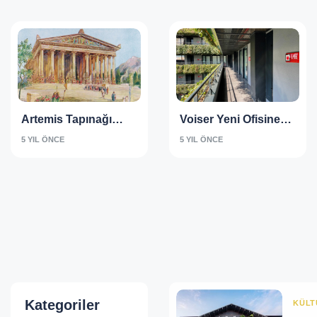
Artemis Tapınağı
Voiser Yeni Ofisine
(The Temple of
Geçti
5 YIL ÖNCE
5 YIL ÖNCE
Artemis)
Kategoriler
KÜLT