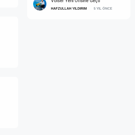
Voiser Yeni Ofisine Geçti
HAFZULLAH YILDIRIM
5 YIL ÖNCE