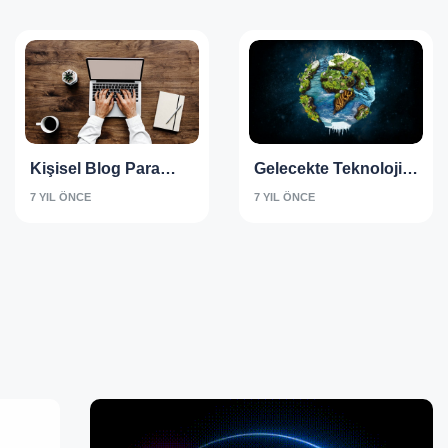
Kişisel Blog Para
Gelecekte Teknoloji
Kazandırır Mı
Nasıl Olacak -
7 YIL ÖNCE
7 YIL ÖNCE
Kompozisyon