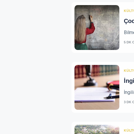
KÜLT
Çoc
Bilme
5 DK 
KÜLT
İng
İngil
3 DK 
KÜLT