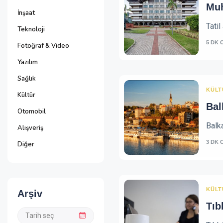
Muh
İnşaat
Tatil
Teknoloji
5 DK 
Fotoğraf & Video
Yazılım
Sağlık
KÜLT
Kültür
Bal
Otomobil
Balka
Alışveriş
3 DK 
Diğer
KÜLT
Arşiv
Tıb