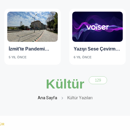
İzmit'te Pandemi
Yazıyı Sese Çevirme
(Tam Kapanma)
Türkçe Seslendirme
5 YIL ÖNCE
6 YIL ÖNCE
Programı
Kültür
129
Ana Sayfa
Kültür Yazıları
ÜR